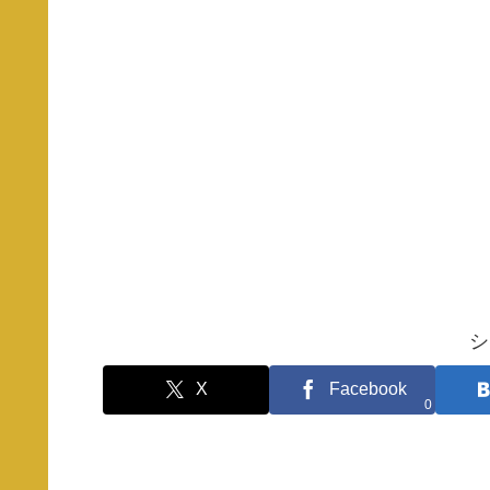
シ
X
Facebook
0