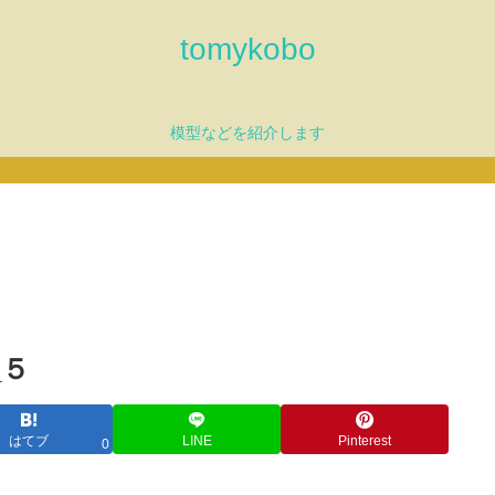
tomykobo
模型などを紹介します
_５
はてブ
LINE
Pinterest
0