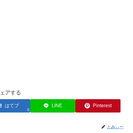
ェアする
はてブ
LINE
Pinterest
0
とみぃー