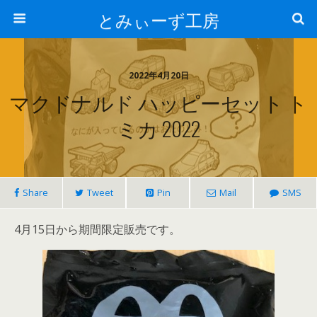
とみぃーず工房
2022年4月20日
マクドナルド ハッピーセット ト
ミカ 2022
Share
Tweet
Pin
Mail
SMS
4月15日から期間限定販売です。