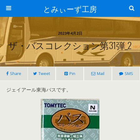
とみぃーず工房
2023年4月2日
ザ・バスコレクション第31弾_2
Share
Tweet
Pin
Mail
SMS
ジェイアール東海バスです。