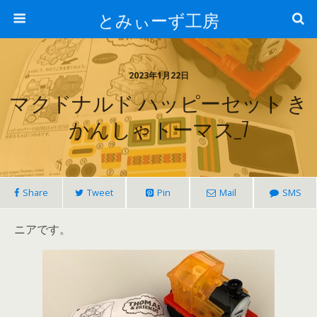
とみぃーず工房
2023年1月22日
マクドナルド ハッピーセット き
かんしゃトーマス_7
Share
Tweet
Pin
Mail
SMS
ニアです。