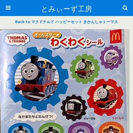
とみぃーず工房
Back to マクドナルド ハッピーセット きかんしゃトーマス