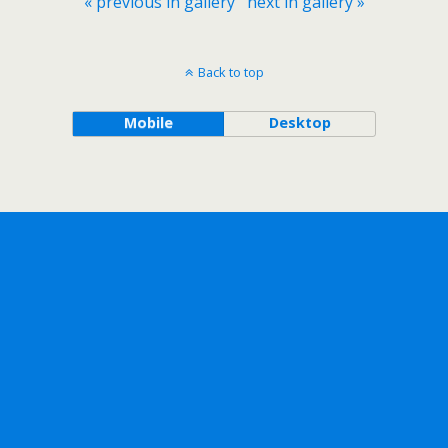
« previous in gallery
next in gallery »
Back to top
Mobile
Desktop