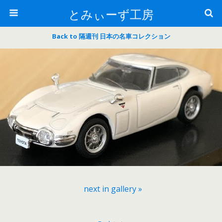
とみぃーず工房
Back to 隔週刊 日本の名車コレクション
next in gallery »