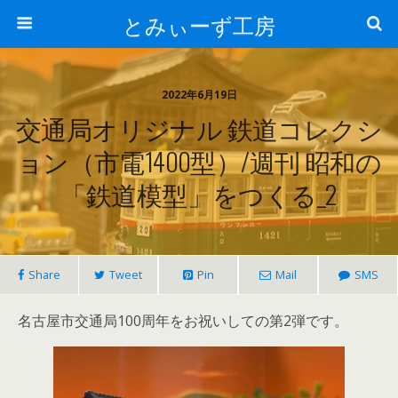
とみぃーず工房
2022年6月19日
交通局オリジナル 鉄道コレクシ
ョン（市電1400型）/週刊 昭和の
「鉄道模型」をつくる_2
Share
Tweet
Pin
Mail
SMS
名古屋市交通局100周年をお祝いしての第2弾です。