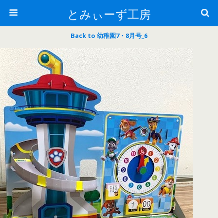
とみぃーず工房
Back to 幼稚園7・8月号_6