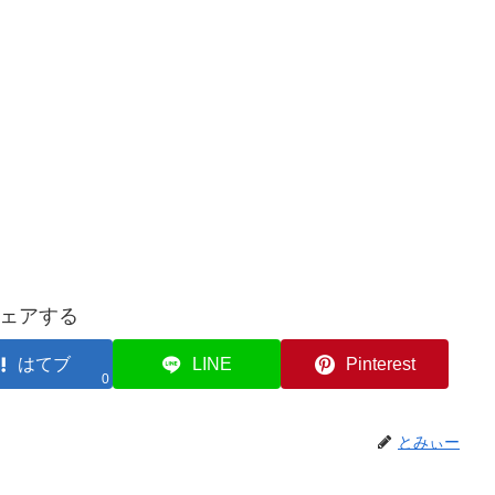
ェアする
はてブ
LINE
Pinterest
0
とみぃー