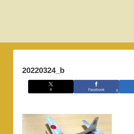
20220324_b
X
Facebook
0