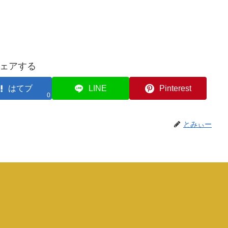
ェアする
はてブ
LINE
Pinterest
0
とみぃー