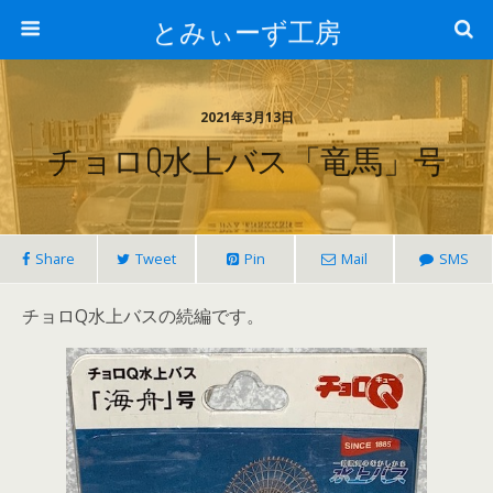
とみぃーず工房
2021年3月13日
チョロQ水上バス「竜馬」号
Share
Tweet
Pin
Mail
SMS
チョロQ水上バスの続編です。