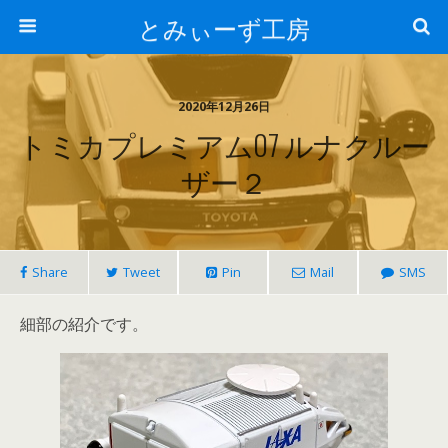
とみぃーず工房
2020年12月26日
トミカプレミアム07 ルナクルー
ザー２
Share
Tweet
Pin
Mail
SMS
細部の紹介です。