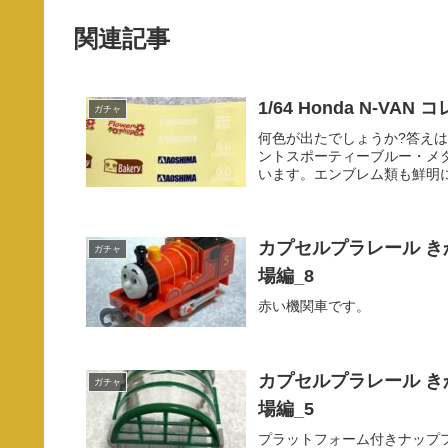
関連記事
1/64 Honda N-VAN
ガチャ
何色が出たでしょうか?答え
ントスポーティーブルー・メ
います。エンブレム類も鮮明に
カプセルプラレール き
ガチャ
場編_8
赤い機関車です。
カプセルプラレール き
ガチャ
場編_5
プラットフォーム付きナップ