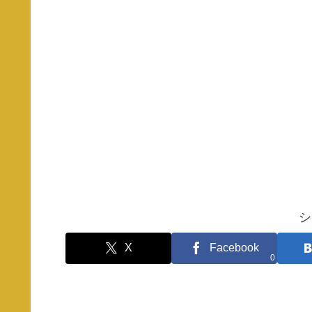
シ
X
Facebook
0