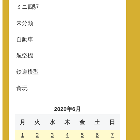
ミニ四駆
未分類
自動車
航空機
鉄道模型
食玩
2020年6月
月
火
水
木
金
土
日
1
2
3
4
5
6
7