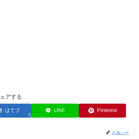
ェアする
はてブ
LINE
Pinterest
0
とみぃー