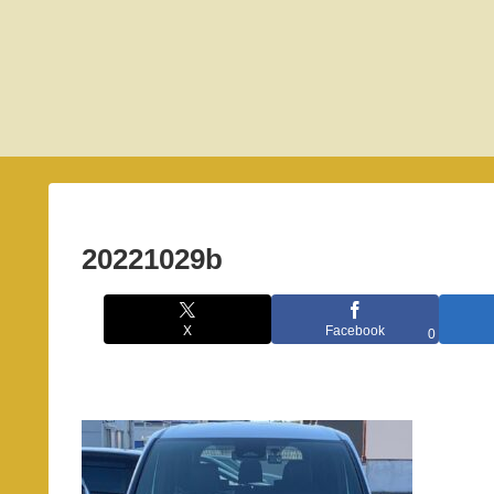
20221029b
X
Facebook
0